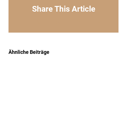
Share This Article
Facebook
X
LinkedIn
WhatsApp
Tumblr
Pinterest
Vk
E-
Mail
Ähnliche Beiträge